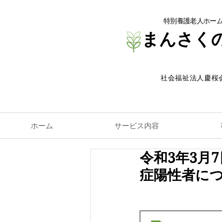
特別養護老人ホー
まんさく
​社会福祉法人慶桜
ホーム
サービス内容
令和3年3月
症陽性者に