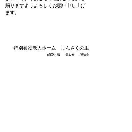
賜りますようよろしくお願い申し上げ
ます。
特別養護老人ホーム　まんさくの里
施設長　船橋　智絵
TEL：047-348-8352
FAX：047-348-8360
.pdf
令和４年8月30日
ダウンロード：PDF • 327KB
コメント