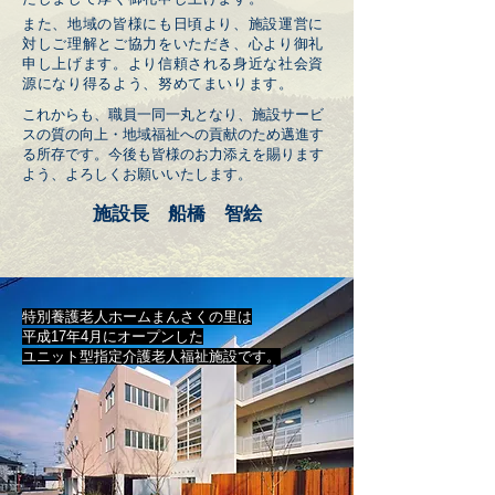
また、地域の皆様にも日頃より、施設運営に
対しご理解とご協力をいただき、心より御礼
申し上げます。より信頼される身近な社会資
源になり得るよう、努めてまいります。
これからも、職員一同一丸となり、施設サービ
スの質の向上・地域福祉への貢献のため邁進す
る所存です。今後も皆様のお力添えを賜ります
よう、よろしくお願いいたします。
施設長 船橋 智絵
特別養護老人ホームまんさくの里は
平成17年4月にオープンした
ユニット型指定介護老人福祉施設です。